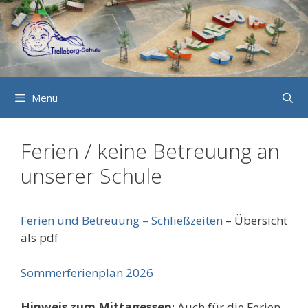
Zum
Inhalt
springen
Menü
Ferien / keine Betreuung an
unserer Schule
Ferien und Betreuung – Schließzeiten
– Übersicht
als pdf
Sommerferienplan 2026
Hinweis zum Mittagessen
: Auch für die Ferien