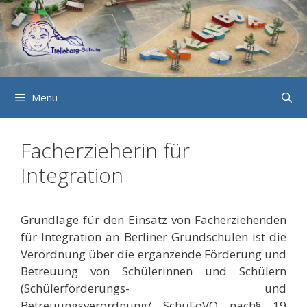
Zum
Inhalt
springen
Menü
Facherzieherin für
Integration
Grundlage für den Einsatz von Facherziehenden
für Integration an Berliner Grundschulen ist die
Verordnung über die ergänzende Förderung und
Betreuung von Schülerinnen und Schülern
(Schülerförderungs- und
Betreuungsverordnung/ SchüFöVO nach§ 19